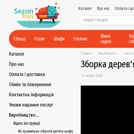
Перейти до основного контенту
Каталог
Про нас
Оплата і д
Контактна інформація
Умов
Політика конфіденційності
Ліжко
Іг
Стільці
Столи
Шафи
Стелажі
садок
ст
Каталог
Головна
Виробництво....
Відео 
Зборка дерев'я
Про нас
Оплата і доставка
14 червня 2026
Обмін та повернення
Контактна інформація
Умови надання послуг
Виробництво....
Відео інструкції
Як правильно зібрати дитячу шафу