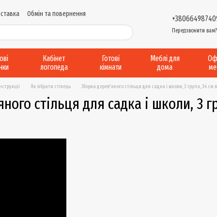
оставка
Обмін та повернення
+38066498740
и надання послуг
Виробництво....
Передзвонити вам
Відгуки про магазин
рові
Кабінет
Готові
Меблі для
Оф
інки
логопеда
кімнати
дома
ме
інструкції
Як зібрати стілець
Зборка дерев'яного стільця для садка і школи, 3 група, 34 см 
ного стільця для садка і школи, 3 гр