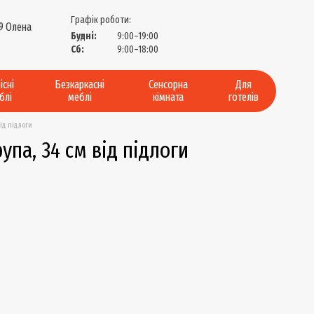
Графік роботи:
9 Олена
Будні:
9:00–19:00
?
Сб:
9:00–18:00
існі
Безкаркасні
Сенсорна
Для
блі
меблі
кімната
готелів
від підлоги
упа, 34 см від підлоги