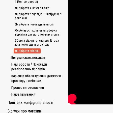
| Монтаж дверей
Як зібрати 4-ярусне ліжко
Як зібрати рецепцію — інструкція зі
збирання
Як зібрати логопедичний стіл
Особливості кріплення, зборка
підсвітки для логопеичних столів
Зборка відкритої системи Штора
для логопедичного столу
Як зібрати стілець
Відгуки наших покупців
Наші роботи / Приклади
реалізованих проектів
Варіанти облаштування дитячого
простору з меблями
Процес виготовлення
Наше пакування
Політика конфіденційності
Відгуки про магазин