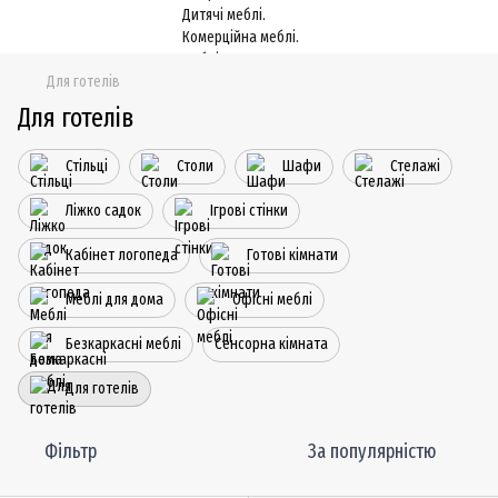
Для готелів
Для готелів
Стільці
Столи
Шафи
Стелажі
Ліжко садок
Ігрові стінки
Кабінет логопеда
Готові кімнати
Меблі для дома
Офісні меблі
Безкаркасні меблі
Сенсорна кімната
Для готелів
Фільтр
За популярністю