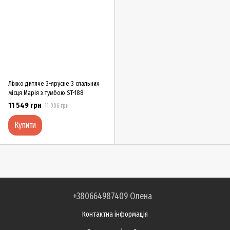
Ліжко дитяче 3-ярусне 3 спальних
місця Марія з тумбою ST-188
11 549 грн
11 906 грн
Купити
+380664987409 Олена
Контактна інформація