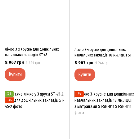
Ліжко 3-х ярусне для дошкільних
Ліжко 3-ярусне для дошкільних
навчальних закладів ST-45
навчальних закладів 18 мм ЛДСП ST-
45-1
8 967 грн
8 967 грн
9 244 грн
9 244 грн
Купити
Купити
ХІТ
−3%
−3%