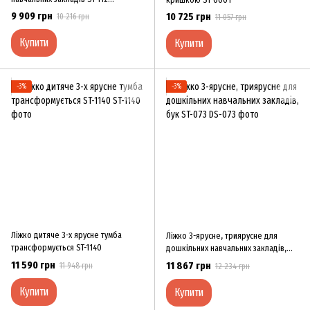
оранжевий рожевий
9 909 грн
10 725 грн
10 216 грн
11 057 грн
Купити
Купити
−3%
−3%
Ліжко дитяче 3-х ярусне тумба
Ліжко 3-ярусне, триярусне для
трансформується ST-1140
дошкільних навчальних закладів,
бук ST-073
11 590 грн
11 867 грн
11 948 грн
12 234 грн
Купити
Купити