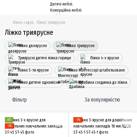
Ліжко садок
Ліжко триярусне
Ліжко триярусне
Ліжко двоярусне
Ліжко триярусне
Триярусні дитячі ліжка горище
Ліжко 4-х ярусне
Ліжко 5-ти ярусне
Ліжко Монтессорі штабельоване
Ліжко дитяче одномісне
Драбина сходинка до ліжка
Фільтр
За популярністю
ХІТ
−3%
−3%