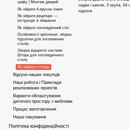
шафу | Монтаж дверей
садка і школи, 3 група, 34 
Як зібрати 4-ярусне ліжко
підлоги
Як зібрати рецепцію —
інструкція зі збирання
Як зібрати логопедичний стіл
Особливості кріплення, зборка
підсвітки для логопеичних
столів
Зборка відкритої системи
Штора для логопедичного
столу
Як зібрати стілець
Відгуки наших покупців
Наші роботи / Приклади
реалізованих проектів
Варіанти облаштування
дитячого простору з меблями
Процес виготовлення
Наше пакування
Політика конфіденційності