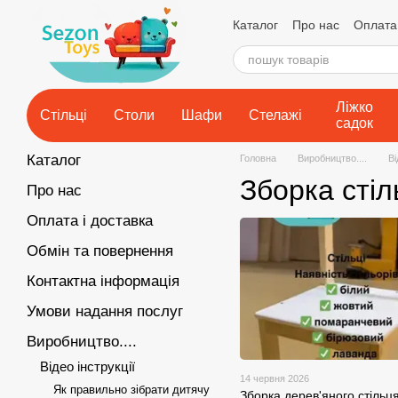
Перейти до основного контенту
Каталог
Про нас
Оплата 
Контактна інформація
У
Виробництво....
Політик
Відгуки про магазин
Ліжко
Стільці
Столи
Шафи
Стелажі
садок
Каталог
Головна
Виробництво....
Ві
Зборка стіл
Про нас
Оплата і доставка
Обмін та повернення
Контактна інформація
Умови надання послуг
Виробництво....
Відео інструкції
14 червня 2026
Як правильно зібрати дитячу
Зборка дерев'яного стільц