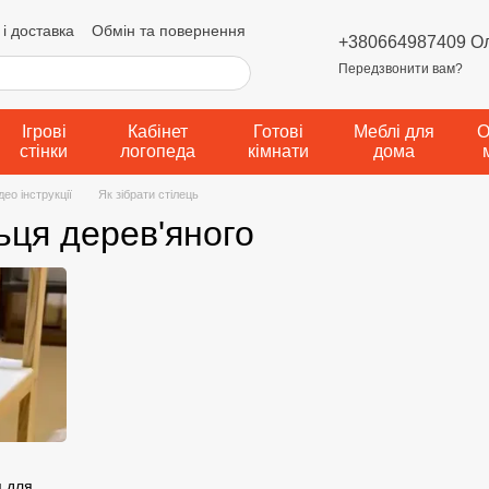
і доставка
Обмін та повернення
+380664987409 О
мови надання послуг
Передзвонити вам?
а конфіденційності
Ігрові
Кабінет
Готові
Меблі для
О
стінки
логопеда
кімнати
дома
део інструкції
Як зібрати стілець
ьця дерев'яного
я для