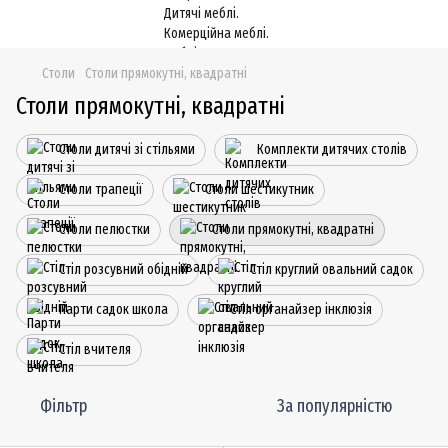
Столи
Столи прямокутні, квадратні
Столи прямокутні, квадратні
Столи дитячі зі стільями
Комплекти дитячих столів
Столи трапеції
Столи шестикутник
Столи пелюстки
Столи прямокутні, квадратні
Стіл розсувний обідній
Стіл круглий овальний садок
Парти садок школа
Стіл органайзер інклюзія
Стіл вчителя
Фільтр
За популярністю