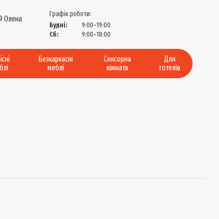
Графік роботи:
9 Олена
Будні:
9:00–19:00
?
Сб:
9:00–18:00
існі
Безкаркасні
Сенсорна
Для
блі
меблі
кімната
готелів