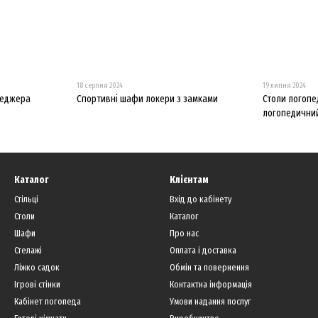
18 серпня 2024
19 липня 2024
неджера
Спортивні шафи локери з замками
Столи логопе
логопедични
Каталог
Клієнтам
Стільці
Вхід до кабінету
Столи
Каталог
Шафи
Про нас
Стелажі
Оплата і доставка
Ліжко садок
Обмін та повернення
Ігрові стінки
Контактна інформація
Кабінет логопеда
Умови надання послуг