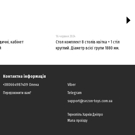
16 червня 2024
дичні, кабінет
Стол комплект 8 столів квітка + 1 стіл
й
круглий. Діаметр всієї групи 1880 мм.
Контактна інформація
+380664987409 Олена
Viber
Telegram
Передзвонити вам?
support@sezon-toys.com.ua
Тернопіль Харків Дніпро
Мапа проїзду