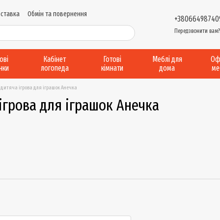
оставка
Обмін та повернення
+38066498740
и надання послуг
Виробництво....
Передзвонити вам
Відгуки про магазин
рові
Кабінет
Готові
Меблі для
Оф
інки
логопеда
кімнати
дома
ме
 дитяча ігрова для іграшок Анечка
 ігрова для іграшок Анечка