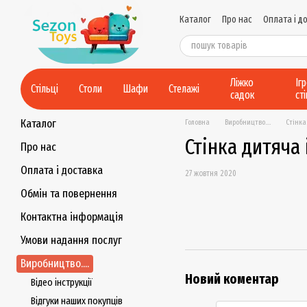
Перейти до основного контенту
Каталог
Про нас
Оплата і д
Контактна інформація
Умов
Політика конфіденційності
Ліжко
Іг
Стільці
Столи
Шафи
Стелажі
садок
ст
Каталог
Головна
Виробництво....
Стінка
Стінка дитяча
Про нас
Оплата і доставка
27 жовтня 2020
Обмін та повернення
Контактна інформація
Умови надання послуг
Виробництво....
Новий коментар
Відео інструкції
Відгуки наших покупців