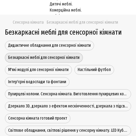
Сенсорна кімната
Безкаркасні меблі для сенсорної кімнати
Безкаркасні меблі для сенсорної кімнати
Дидактичне обладнання для сенсорної кімнати
Безкаркасні меблі для сенсорної кімнати
М'які модулі для сенсорної кімнати
Настільний футбол
Інтер'єрні водоспади та фонтани
Пухирцеві колони. Сенсорна кімната. Виготовлення пухирцевих колон для дитячої кімнати.
Дзеркало 3D, дзеркало з ефектом нескінченності, дзеркала з підсвічуванням, для сенсорної кімнати
Сенсорна кімната готовий проект
Світлове обладнання, світлові рішення у сенсорну кімнату. LED Куб. світильник, лампи