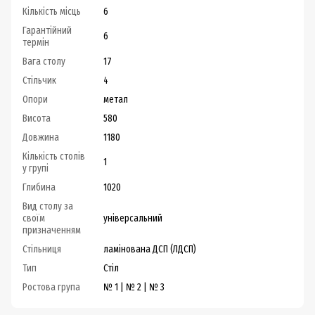
Кількість місць
6
Гарантійний
6
термін
Вага столу
17
Стільчик
4
Опори
метал
Висота
580
Довжина
1180
Кількість столів
1
у групі
Глибина
1020
Вид столу за
своїм
універсальний
призначенням
Стільниця
ламінована ДСП (ЛДСП)
Тип
Стіл
Ростова група
№ 1 | № 2 | № 3