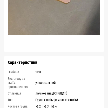
Характеристики
Глибина
1310
Вид столу за
своїм
універсальний
призначенням
Стільниця
ламінована ДСП (ЛДСП)
Тип
Група столів (комплект столів)
Ростова група
№ 2 | № 3 | № 4