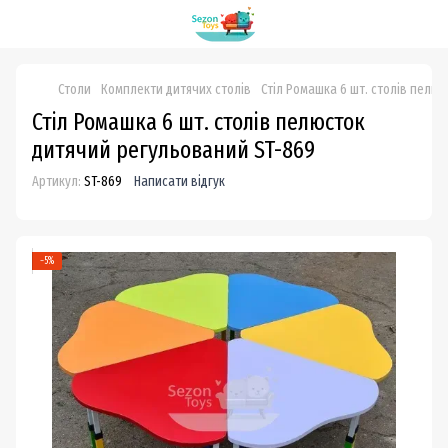
Столи
Комплекти дитячих столів
Стіл Ромашка 6 шт. столів пелю
Стіл Ромашка 6 шт. столів пелюсток
дитячий регульований ST-869
Артикул:
ST-869
Написати відгук
−5%