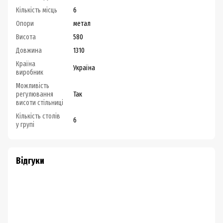
Кількість місць
6
Опори
метал
Висота
580
Довжина
1310
Країна
Україна
виробник
Можливість
регулювання
Так
висоти стільниці
Кількість столів
6
у групі
Відгуки