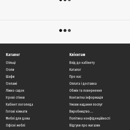
Каталог
Клієнтам
Стільці
Вхід до кабінету
Столи
Каталог
Шафи
Про нас
Стелажі
Оплата і доставка
Ліжко садок
Обмін та повернення
Ігрові стінки
Контактна інформація
Кабінет логопеда
Умови надання послуг
Готові кімнати
Виробництво....
Меблі для дома
Політика конфіденційності
Офісні меблі
Відгуки про магазин