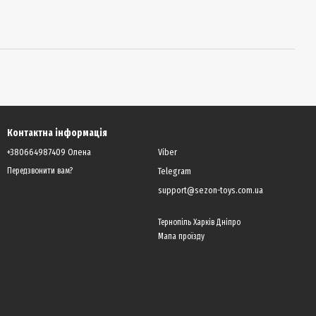
Контактна інформація
+380664987409 Олена
Viber
Telegram
Передзвонити вам?
support@sezon-toys.com.ua
Тернопіль Харків Дніпро
Мапа проїзду