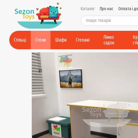
Перейти до основного контенту
Каталог
Про нас
Оплата і д
Контактна інформація
Умов
Політика конфіденційності
Ліжко
Іг
Стільці
Столи
Шафи
Стелажі
садок
ст