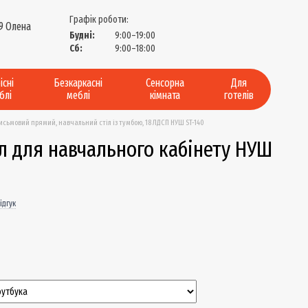
Графік роботи:
9 Олена
Будні:
9:00–19:00
?
Сб:
9:00–18:00
існі
Безкаркасні
Сенсорна
Для
блі
меблі
кімната
готелів
письмовий прямий, навчальний стіл із тумбою, 18 ЛДСП НУШ ST-140
л для навчального кабінету НУШ
ідгук