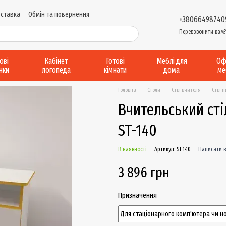
оставка
Обмін та повернення
+38066498740
и надання послуг
Виробництво....
Передзвонити вам
Відгуки про магазин
рові
Кабінет
Готові
Меблі для
Оф
інки
логопеда
кімнати
дома
ме
Головна
Столи
Стіл вчителя
Стіл 
Вчительський сті
ST-140
В наявності
Артикул: ST-140
Написати в
3 896 грн
Призначення