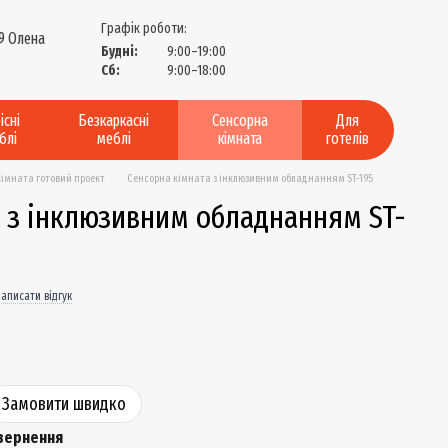
Графік роботи:
9 Олена
Будні:
9:00–19:00
?
Сб:
9:00–18:00
існі
Безкаркасні
Сенсорна
Для
блі
меблі
кімната
готелів
імната готовий проект
Сенсорна кімната з інклюзивним обладнанням ST-195
а з інклюзивним обладнанням ST-
аписати відгук
Замовити швидко
вернення