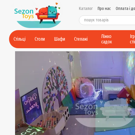
Перейти до основного контенту
Каталог
Про нас
Оплата і д
Контактна інформація
Умов
Політика конфіденційності
Ліжко
Іг
Стільці
Столи
Шафи
Стелажі
садок
ст