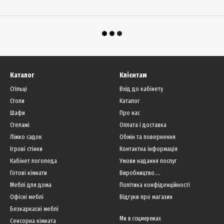
Каталог
Клієнтам
Стільці
Вхід до кабінету
Столи
Каталог
Шафи
Про нас
Стелажі
Оплата і доставка
Ліжко садок
Обмін та повернення
Ігрові стінки
Контактна інформація
Кабінет логопеда
Умови надання послуг
Готові кімнати
Виробництво....
Меблі для дома
Політика конфіденційності
Офісні меблі
Відгуки про магазин
Безкаркасні меблі
Ми в соцмережах
Сенсорна кімната