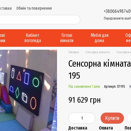
оставка
Обмін та повернення
+38066498740
и надання послуг
Виробництво....
Передзвонити вам
Відгуки про магазин
рові
Кабінет
Готові
Меблі для
Оф
інки
логопеда
кімнати
дома
ме
Головна
Сенсорна кімната
Сенсорна к
Сенсорна кімнат
195
Під замовлення 7 днів
Артикул: ST-195
Н
91 629 грн
Купити
Доставка
Оплата
По