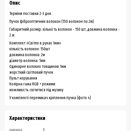
Опис
Терміни поставки 2-3 дня.
Пучок фіброоптичних волокон (150 волокон по 2м)
Габаритний розмір: кількість волокон - 150 шт, довжина волокна -
2 м
Комплект «Світло в руках 1мм»
кількість волокон: 150шт
довжина волокна: 2м
діаметр волокна: 1мм
Одинарне волокно товщиною 1мм
жорсткий світловий пучок
Пульт керування
Колірна гама RGB + режими
можливість світитися під музику
У комплекті перемикач кріплення пучка (фото 4)
Характеристики
ширина
1