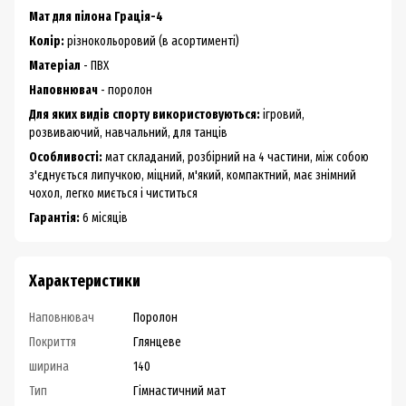
Мат для пілона Грація-4
Колір:
різнокольоровий (в асортименті)
Матеріал
- ПВХ
Наповнювач
- поролон
Для яких видів спорту використовуються:
ігровий,
розвиваючий, навчальний, для танців
Особливості:
мат складаний, розбірний на 4 частини, між собою
з'єднується липучкою, міцний, м'який, компактний, має знімний
чохол, легко миється і чиститься
Гарантія:
6 місяців
Характеристики
Наповнювач
Поролон
Покриття
Глянцеве
ширина
140
Тип
Гімнастичний мат