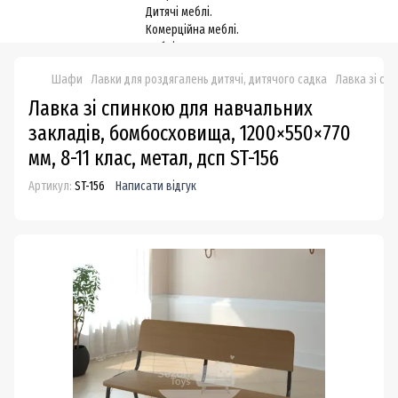
Шафи
Лавки для роздягалень дитячі, дитячого садка
Лавка зі сп
Лавка зі спинкою для навчальних
закладів, бомбоcховища, 1200×550×770
мм, 8-11 клас, метал, дсп ST-156
Артикул:
ST-156
Написати відгук