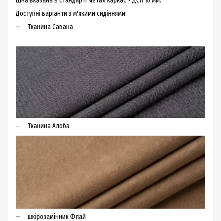
Ціна вказана в стандарті метал каркас + ДСП 16 мм.
Доступні варіанти з м'якими сидіннями:
Тканина Савана
Тканина Алоба
шкірозамінник Флай