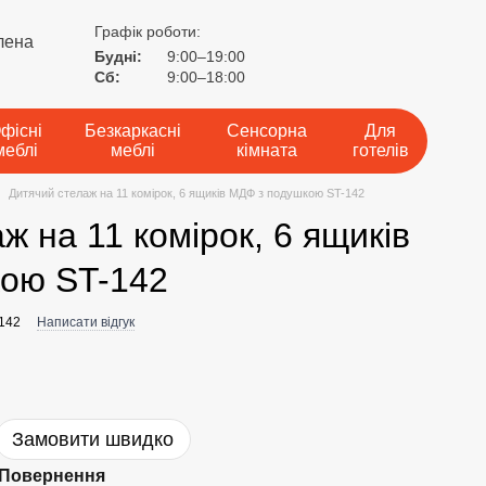
Графік роботи:
лена
Будні:
9:00–19:00
Сб:
9:00–18:00
фісні
Безкаркасні
Сенсорна
Для
меблі
меблі
кімната
готелів
Дитячий стелаж на 11 комірок, 6 ящиків МДФ з подушкою ST-142
ж на 11 комірок, 6 ящиків
ою ST-142
-142
Написати відгук
Замовити швидко
Повернення