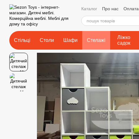
Перейти до основного контенту
Каталог
Про нас
Оплата 
Контактна інформація
У
Виробництво....
Політик
Відгуки про магазин
Ліжко
Стільці
Столи
Шафи
Стелажі
садок