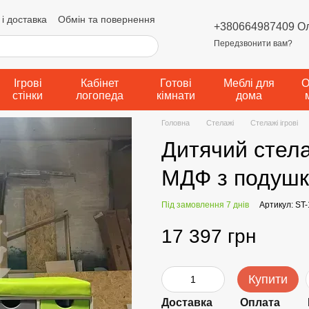
і доставка
Обмін та повернення
+380664987409 О
мови надання послуг
Передзвонити вам?
а конфіденційності
Ігрові
Кабінет
Готові
Меблі для
О
стінки
логопеда
кімнати
дома
Головна
Стелажі
Стелажі ігрові
Дитячий стела
МДФ з подушк
Під замовлення 7 днів
Артикул: ST
17 397 грн
Купити
Доставка
Оплата