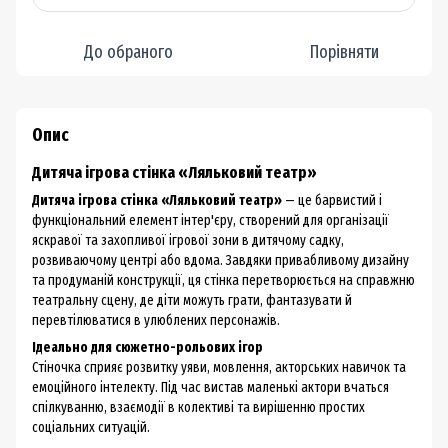
До обраного
Порівняти
Опис
Дитяча ігрова стінка «Ляльковий театр»
Дитяча ігрова стінка «Ляльковий театр»
— це барвистий і
функціональний елемент інтер'єру, створений для організації
яскравої та захопливої ігрової зони в дитячому садку,
розвиваючому центрі або вдома. Завдяки привабливому дизайну
та продуманій конструкції, ця стінка перетворюється на справжню
театральну сцену, де діти можуть грати, фантазувати й
перевтілюватися в улюблених персонажів.
Ідеально для сюжетно-рольових ігор
Стіночка сприяє розвитку уяви, мовлення, акторських навичок та
емоційного інтелекту. Під час вистав маленькі актори вчаться
спілкуванню, взаємодії в колективі та вирішенню простих
соціальних ситуацій.