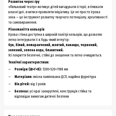
Розвиток через гру
«Ляльковий театр» мотивує дітей вигадувати історії, втілювати
власні ідеї, вчитися проявляти ініціативу. Це не просто ігрова
зона — це інструмент розвитку творчого потенціалу, креативності
та самовираження.
Різноманіття кольорів
Ігрова стінка доступна в широкій палітрі кольорів, що дозволяє
легко інтегрувати її в будь-який інтер'єр:
бук, білий, помаранчевий, жовтий, лаванда, червоний,
зелений, зелена вода, блакитний.
Усі покриття безпечні, стійкі до зношення та легко очищуються.
Технічні характеристики:
Розміри (Ш×Г×В):
1200×520×1188 мм
Матеріали:
якісна ламінована ДСП, надійна фурнітура
Вік дітей:
від 3 років
Безпека:
усі краї заокруглені, конструкція стійка та
відповідає вимогам дитячої безпеки