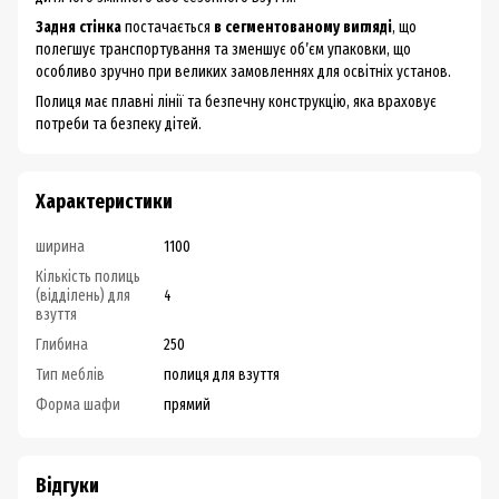
Задня стінка
постачається
в сегментованому вигляді
, що
полегшує транспортування та зменшує об’єм упаковки, що
особливо зручно при великих замовленнях для освітніх установ.
Полиця має плавні лінії та безпечну конструкцію, яка враховує
потреби та безпеку дітей.
Характеристики
ширина
1100
Кількість полиць
(відділень) для
4
взуття
Глибина
250
Тип меблів
полиця для взуття
Форма шафи
прямий
Відгуки