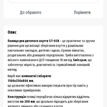
До обраного
Порівняти
Опис
Полиця для дитячого взуття ST-038
– це практичне та зручне
рішення для організації зберігання взуття у дошкільних
навчальних закладах, дитячих садках, ігрових кімнатах,
роздягальнях або домашніх передпокоях. Тумба виготовлена з
якісного ламінованого ДСП товщиною 18 мм від
Swisspan
, що
забезпечує міцність, довговічність і привабливий зовнішній
вигляд.
Виріб має
компактні габарити
:
1100х250х806 мм
,
що дозволяє ефективно використовувати простір навіть у
невеликих приміщеннях.
Конструкція
полиці передбачає кілька відкритих відділень
висотою
по 200 мм
, що ідеально підходить для зберігання
дитячого змінного або сезонного взуття.