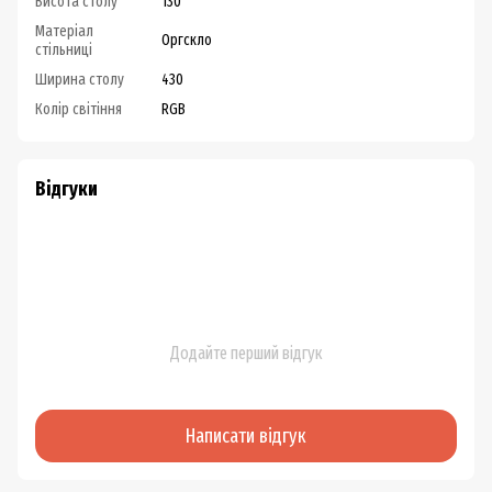
Висота столу
130
Матеріал
Оргскло
стільниці
Ширина столу
430
Колір світіння
RGB
Відгуки
Додайте перший відгук
Написати відгук