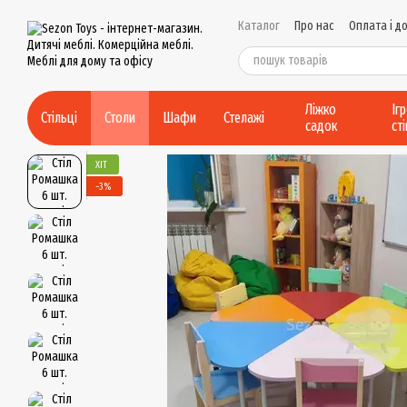
Перейти до основного контенту
Каталог
Про нас
Оплата і д
Контактна інформація
Умов
Політика конфіденційності
Ліжко
Іг
Стільці
Столи
Шафи
Стелажі
садок
ст
ХІТ
−3%