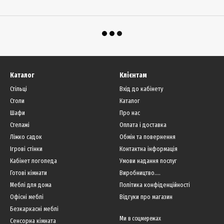
Каталог
Клієнтам
Стільці
Вхід до кабінету
Столи
Каталог
Шафи
Про нас
Стелажі
Оплата і доставка
Ліжко садок
Обмін та повернення
Ігрові стінки
Контактна інформація
Кабінет логопеда
Умови надання послуг
Готові кімнати
Виробництво....
Меблі для дома
Політика конфіденційності
Офісні меблі
Відгуки про магазин
Безкаркасні меблі
Ми в соцмережах
Сенсорна кімната