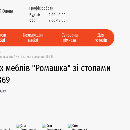
Графік роботи:
9 Олена
Будні:
9:00–19:00
?
Сб:
9:00–18:00
існі
Безкаркасні
Сенсорна
Для
блі
меблі
кімната
готелів
ми
гульований + стільчики дерев'яні ST-869
х меблів "Ромашка" зі столами
869
ідгук