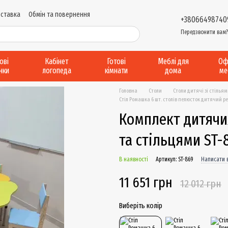
оставка
Обмін та повернення
+38066498740
и надання послуг
Виробництво....
Передзвонити вам
Відгуки про магазин
рові
Кабінет
Готові
Меблі для
Оф
інки
логопеда
кімнати
дома
ме
Головна
Столи
Столи дитячі зі стілья
Стіл Ромашка 6 шт. столів пелюсток дитячий ре
Комплект дитячи
та стільцями ST-
В наявності
Артикул: ST-869
Написати в
11 651 грн
12 012 грн
Виберіть колір