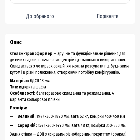
До обраного
Порівняти
Опис
Стелаж-трансформер
— зручне та функціональне рішення для
дитячих садків, навчальних центрів і домашнього використання.
Складається з чотирьох секцій, які можна розсувати під будь-яким
кутом і в різні положення, створюючи потрібну конфігурацію.
Матеріал:
ЛДСП 18 мм
Тип:
відкрита шафа
Особливості:
багаторазове складання та розкладання, 4
варіанти кольорової плівки.
Розміри:
Великий:
1944×300×1890 мм, вага 62 кг, комірки 450×450 мм
Середній:
1544×300×1490 мм, вага 48 кг, комірки 350×350 мм
Задня стінка — ДВП з яскравим різнобарвним покриттям (оракал).