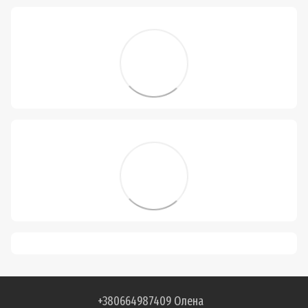
+380664987409 Олена