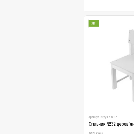
ХІТ
Артикул: Игруша №32
511 грн