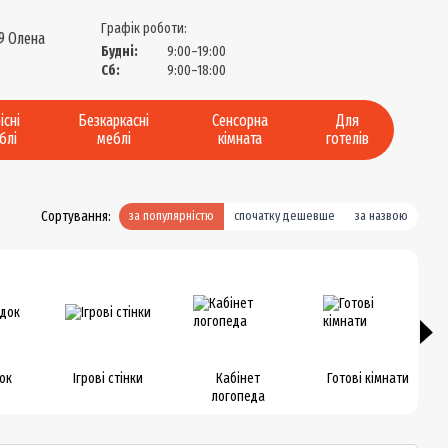
Графік роботи:
9 Олена
Будні:
9:00–19:00
?
Сб:
9:00–18:00
існі
Безкаркасні
Сенсорна
Для
блі
меблі
кімната
готелів
Сортування:
за популярністю
спочатку дешевше
за назвою
ок
Ігрові стінки
Кабінет
Готові кімнати
логопеда