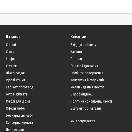
Каталог
Клієнтам
Стільці
Вхід до кабінету
Столи
Каталог
Шафи
Про нас
Стелажі
Оплата і доставка
Ліжко садок
Обмін та повернення
Ігрові стінки
Контактна інформація
Кабінет логопеда
Умови надання послуг
Готові кімнати
Виробництво....
Меблі для дома
Політика конфіденційності
Офісні меблі
Відгуки про магазин
Безкаркасні меблі
Ми в соцмережах
Сенсорна кімната
Для готелів