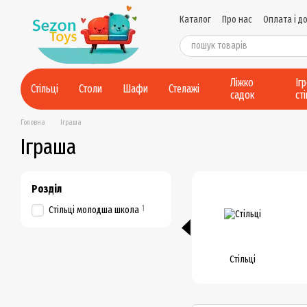
Перейти до основного контенту
Каталог
Про нас
Оплата і д
Контактна інформація
Умов
Політика конфіденційності
Ліжко
Іг
Стільці
Столи
Шафи
Стелажі
садок
ст
Головна
Іграша
Іграша
Розділ
1
Стільці молодша школа
Стільці