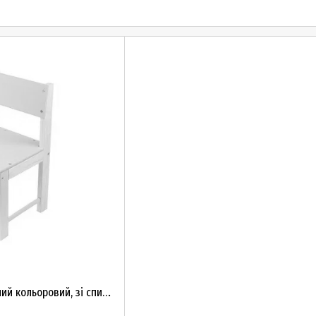
Стільчик №32 дерев'яний кольоровий, зі спинкою, сосна, МДФ