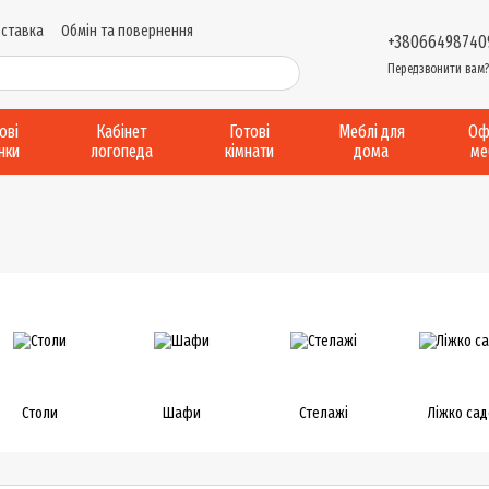
оставка
Обмін та повернення
+38066498740
и надання послуг
Виробництво....
Передзвонити вам
Відгуки про магазин
рові
Кабінет
Готові
Меблі для
Оф
інки
логопеда
кімнати
дома
ме
Столи
Шафи
Стелажі
Ліжко сад