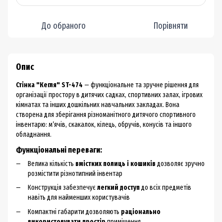
До обраного
Порівняти
Опис
Стінка "Кегля" ST-474
— функціональне та зручне рішення для
організації простору в дитячих садках, спортивних залах, ігрових
кімнатах та інших дошкільних навчальних закладах. Вона
створена для зберігання різноманітного дитячого спортивного
інвентарю: м’ячів, скакалок, кілець, обручів, конусів та іншого
обладнання.
Функціональні переваги:
Велика кількість
вмістких полиць і кошиків
дозволяє зручно
розмістити різнотипний інвентар
Конструкція забезпечує
легкий доступ
до всіх предметів
навіть для найменших користувачів
Компактні габарити дозволяють
раціонально
використовувати простір
приміщення