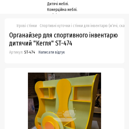
Ігрові стінки
Спортивні куточки і стінки для інвентарю (м’ячі, скака
Органайзер для спортивного інвентарю
дитячий "Кегля" ST-474
Артикул:
ST-474
Написати відгук