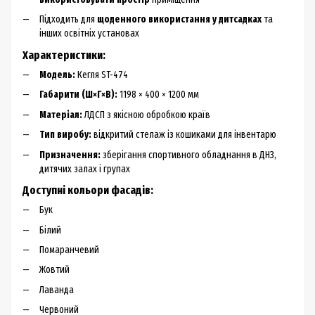
Підходить для
щоденного використання у дитсадках
та
інших освітніх установах
Характеристики:
Модель:
Кегля ST-474
Габарити (Ш×Г×В):
1198 × 400 × 1200 мм
Матеріал:
ЛДСП з якісною обробкою країв
Тип виробу:
відкритий стелаж із кошиками для інвентарю
Призначення:
зберігання спортивного обладнання в ДНЗ,
дитячих залах і групах
Доступні кольори фасадів:
Бук
Білий
Помаранчевий
Жовтий
Лаванда
Червоний