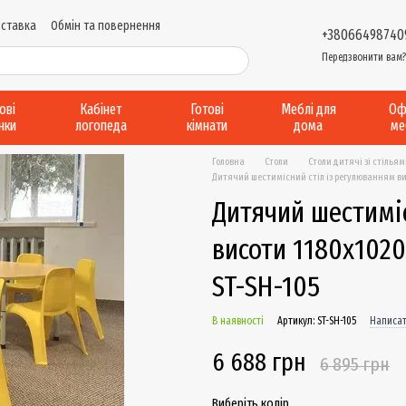
оставка
Обмін та повернення
+38066498740
и надання послуг
Виробництво....
Передзвонити вам
Відгуки про магазин
рові
Кабінет
Готові
Меблі для
Оф
інки
логопеда
кімнати
дома
ме
Головна
Столи
Столи дитячі зі стілья
Дитячий шестимісний стіл із регулюванням вис
Дитячий шестимі
висоти 1180х1020
ST-SH-105
В наявності
Артикул: ST-SH-105
Написат
6 688 грн
6 895 грн
Виберіть колір