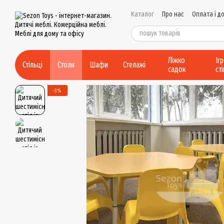
Перейти до основного контенту
Каталог
Про нас
Оплата і д
Контактна інформація
Умов
Політика конфіденційності
Ліжко
Іг
Стільці
Столи
Шафи
Стелажі
садок
ст
−3%