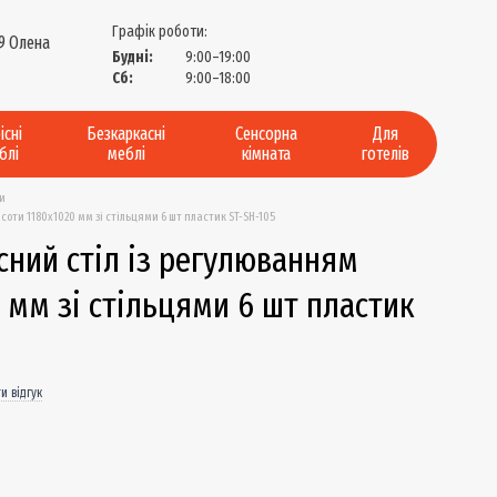
Графік роботи:
9 Олена
Будні:
9:00–19:00
?
Сб:
9:00–18:00
існі
Безкаркасні
Сенсорна
Для
блі
меблі
кімната
готелів
ми
оти 1180х1020 мм зі стільцями 6 шт пластик ST-SH-105
сний стіл із регулюванням
 мм зі стільцями 6 шт пластик
и відгук