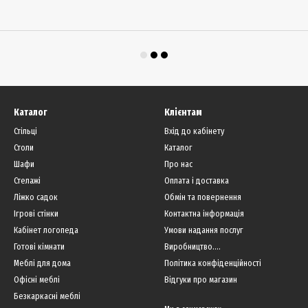
Каталог
Клієнтам
Стільці
Вхід до кабінету
Столи
Каталог
Шафи
Про нас
Стелажі
Оплата і доставка
Ліжко садок
Обмін та повернення
Ігрові стінки
Контактна інформація
Кабінет логопеда
Умови надання послуг
Готові кімнати
Виробництво....
Меблі для дома
Політика конфіденційності
Офісні меблі
Відгуки про магазин
Безкаркасні меблі