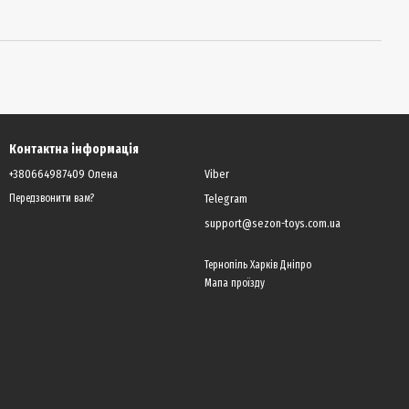
Контактна інформація
+380664987409 Олена
Viber
Telegram
Передзвонити вам?
support@sezon-toys.com.ua
Тернопіль Харків Дніпро
Мапа проїзду